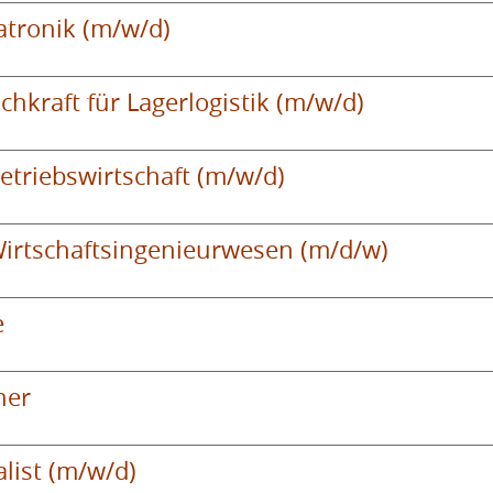
tronik (m/w/d)
chkraft für Lagerlogistik (m/w/d)
triebswirtschaft (m/w/d)
irtschaftsingenieurwesen (m/d/w)
e
ner
alist (m/w/d)