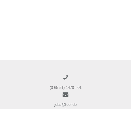
(0 65 51) 1470 - 01
jobs@tuer.de
Andreas-Stihl-Straße 1
54595 Weinsheim / Eifel