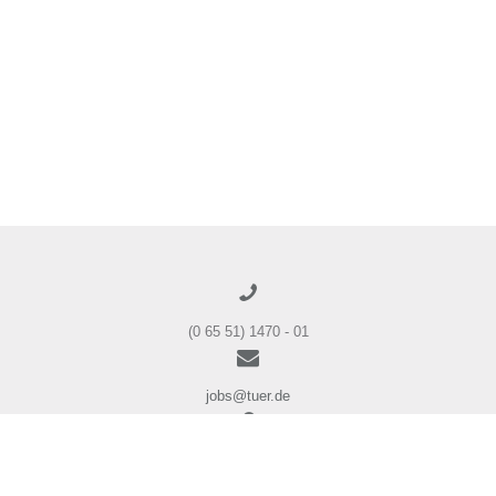
(0 65 51) 1470 - 01
jobs@tuer.de
Andreas-Stihl-Straße 1
54595 Weinsheim / Eifel