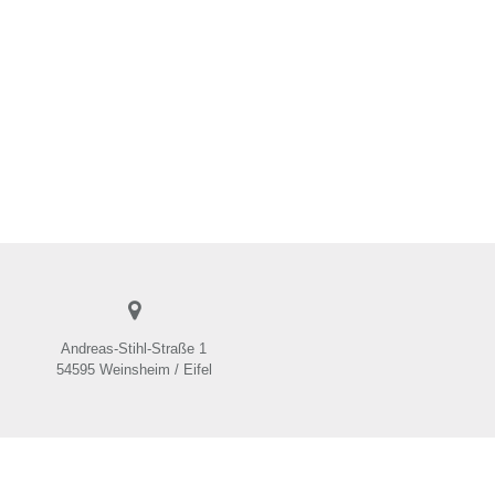
Andreas-Stihl-Straße 1
54595 Weinsheim / Eifel